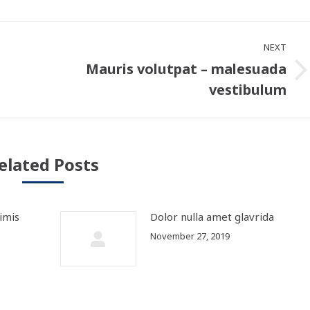
sApp
LinkedIn
Pinterest
Twitter
Facebook
NEXT
Mauris volutpat – malesuada
Next
vestibulum
post:
elated Posts
imis
Dolor nulla amet glavrida
November 27, 2019