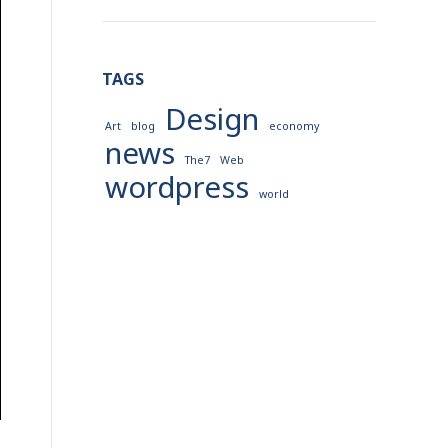
TAGS
Design
Art
blog
economy
news
The7
Web
wordpress
world