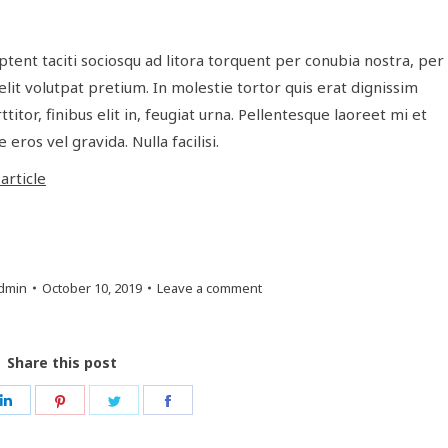
 aptent taciti sociosqu ad litora torquent per conubia nostra, per
elit volutpat pretium. In molestie tortor quis erat dignissim
itor, finibus elit in, feugiat urna. Pellentesque laoreet mi et
ros vel gravida. Nulla facilisi.
rticle
dmin
October 10, 2019
Leave a comment
Share this post
e
Share
Share
Share
Share
on
on
on
on