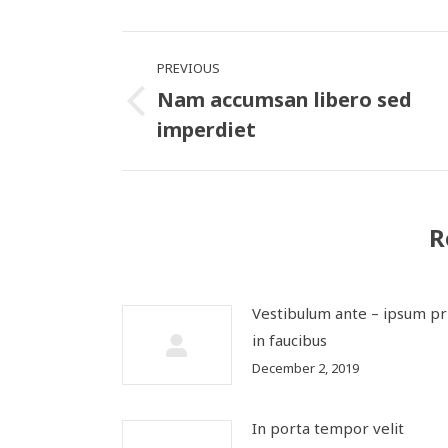
What
Post
PREVIOUS
navigation
Nam accumsan libero sed
Previous
imperdiet
post:
R
Vestibulum ante – ipsum pr
in faucibus
December 2, 2019
In porta tempor velit