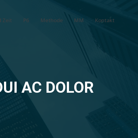
 Zeit
P6
Methode
MM
Kontakt
 Zeit
P6
Methode
MM
Kontakt
DUI AC DOLOR