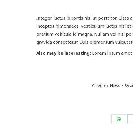
Integer luctus lobortis nisi ut porttitor. Class
inceptos himenaeos. Vestibulum luctus nisi et 
pretium vehicula id magna. Nullam vel nisl portt
gravida consectetur. Duis elementum vulputate e
Also may be interesting:
Lorem ipsum amet a
Category:
News
By
a
Shar
on